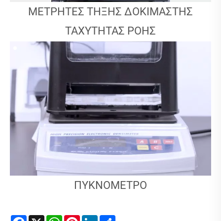
ΜΕΤΡΗΤΈΣ ΤΉΞΗΣ ΔΟΚΙΜΑΣΤΉΣ
ΤΑΧΎΤΗΤΑΣ ΡΟΉΣ
ΠΥΚΝΌΜΕΤΡΟ
Facebook
X
WhatsApp
Pinterest
LinkedIn
Share