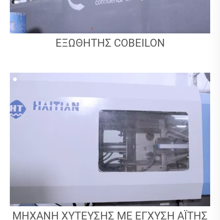
ΕΞΩΘΗΤΉΣ COBEILON
ΜΗΧΑΝΉ ΧΎΤΕΥΣΗΣ ΜΕ ΈΓΧΥΣΗ ΑΪΤΉΣ