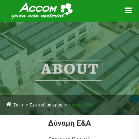
Σπίτι
Σχετικά με εμάς
Δύναμη Ε&Α
Δύναμη Ε&Α