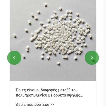


Ποιες είναι οι διαφορές μεταξύ του
πολυπροπυλενίου με ορυκτά υψηλής
αντοχής και των συνηθισμένων
Δείτε περισσότερα >>
πληρωτικών;