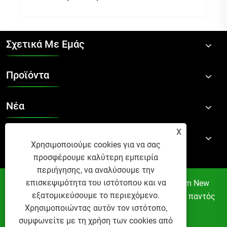
Σχετικά Με Εμάς
Προϊόντα
Νέα
X
Επικοινωνήστε Μαζί Μας
Χρησιμοποιούμε cookies για να σας
προσφέρουμε καλύτερη εμπειρία
περιήγησης, να αναλύσουμε την
επισκεψιμότητα του ιστότοπου και να
Πνευματικά δικαιώματα © 2024 Suzhou Accom New
εξατομικεύσουμε το περιεχόμενο.
Material Technology Co., Ltd. Με την επιφύλαξη παντός
Χρησιμοποιώντας αυτόν τον ιστότοπο,
δικαιώματος.
συμφωνείτε με τη χρήση των cookies από
Links
Sitemap
RSS
XML