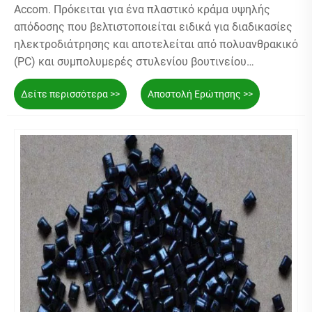
Accom. Πρόκειται για ένα πλαστικό κράμα υψηλής
απόδοσης που βελτιστοποιείται ειδικά για διαδικασίες
ηλεκτροδιάτρησης και αποτελείται από πολυανθρακικό
(PC) και συμπολυμερές στυλενίου βουτινείου
ακρυλονιτριλίου (ABS) αναμειγνύεται και
Δείτε περισσότερα >>
Αποστολή Ερώτησης >>
τροποποιείται σε συγκεκριμένες αναλογίες.