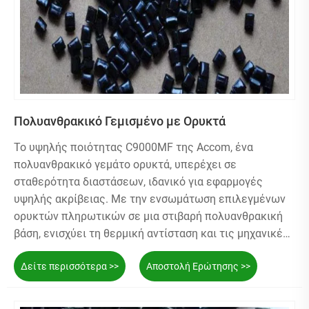
Πολυανθρακικό Γεμισμένο με Ορυκτά
Το υψηλής ποιότητας C9000MF της Accom, ένα
πολυανθρακικό γεμάτο ορυκτά, υπερέχει σε
σταθερότητα διαστάσεων, ιδανικό για εφαρμογές
υψηλής ακρίβειας. Με την ενσωμάτωση επιλεγμένων
ορυκτών πληρωτικών σε μια στιβαρή πολυανθρακική
βάση, ενισχύει τη θερμική αντίσταση και τις μηχανικές
ιδιότητες. Αυτό εξασφαλίζει ελάχιστη διαστολή ή
Δείτε περισσότερα >>
Αποστολή Ερώτησης >>
συστολή υπό αλλαγές θερμοκρασίας, καθοριστικής
σημασίας για την ακεραιότητα των εξαρτημάτων. Το
C9000MF προσφέρει επίσης βελτιωμένη ακαμψία