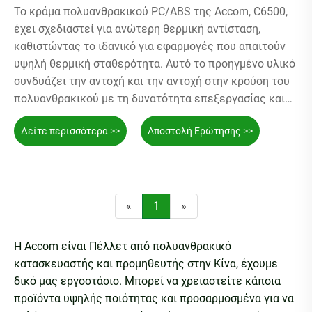
Το κράμα πολυανθρακικού PC/ABS της Accom, C6500,
έχει σχεδιαστεί για ανώτερη θερμική αντίσταση,
καθιστώντας το ιδανικό για εφαρμογές που απαιτούν
υψηλή θερμική σταθερότητα. Αυτό το προηγμένο υλικό
συνδυάζει την αντοχή και την αντοχή στην κρούση του
πολυανθρακικού με τη δυνατότητα επεξεργασίας και
την οικονομική απόδοση του ABS. Το C6500 διατηρεί τη
Δείτε περισσότερα >>
Αποστολή Ερώτησης >>
δομική του ακεραιότητα και την απόδοσή του σε
υψηλές θερμοκρασίες, διασφαλίζοντας αξιόπιστη
χρήση σε απαιτητικά περιβάλλοντα όπως το εσωτερικό
του αυτοκινήτου, τα ηλεκτρικά περιβλήματα και τα
ηλεκτρονικά είδη ευρείας κατανάλωσης. Οι
«
1
»
εξαιρετικές θερμικές του ιδιότητες, σε συνδυασμό με
την καλή μηχανική αντοχή και την ευκολία
Η Accom είναι Πέλλετ από πολυανθρακικό
επεξεργασίας, το καθιστούν μια ευέλικτη επιλογή για
κατασκευαστής και προμηθευτής στην Κίνα, έχουμε
εφαρμογές υψηλής απόδοσης.
δικό μας εργοστάσιο. Μπορεί να χρειαστείτε κάποια
προϊόντα υψηλής ποιότητας και προσαρμοσμένα για να