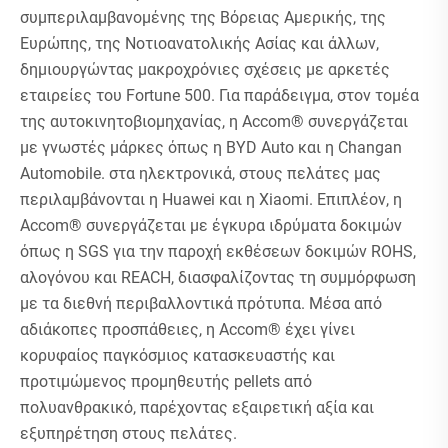
συμπεριλαμβανομένης της Βόρειας Αμερικής, της
Ευρώπης, της Νοτιοανατολικής Ασίας και άλλων,
δημιουργώντας μακροχρόνιες σχέσεις με αρκετές
εταιρείες του Fortune 500. Για παράδειγμα, στον τομέα
της αυτοκινητοβιομηχανίας, η Accom® συνεργάζεται
με γνωστές μάρκες όπως η BYD Auto και η Changan
Automobile. στα ηλεκτρονικά, στους πελάτες μας
περιλαμβάνονται η Huawei και η Xiaomi. Επιπλέον, η
Accom® συνεργάζεται με έγκυρα ιδρύματα δοκιμών
όπως η SGS για την παροχή εκθέσεων δοκιμών ROHS,
αλογόνου και REACH, διασφαλίζοντας τη συμμόρφωση
με τα διεθνή περιβαλλοντικά πρότυπα. Μέσα από
αδιάκοπες προσπάθειες, η Accom® έχει γίνει
κορυφαίος παγκόσμιος κατασκευαστής και
προτιμώμενος προμηθευτής pellets από
πολυανθρακικό, παρέχοντας εξαιρετική αξία και
εξυπηρέτηση στους πελάτες.