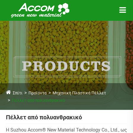
Σπίτι
Προϊόντα
Μηχανική Πλαστικά Πέλλετ
Πέλλετ από πολυανθρακικό
Πέλλετ από πολυανθρακικό
Η Suzhou Accom® New Material Technology Co., Ltd., ως