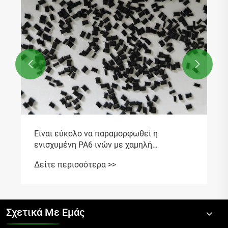


ες;
Σχετικά Με Εμάς