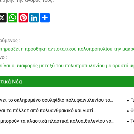
έτησης της αγοράς τους.
acebook
X
WhatsApp
Pinterest
LinkedIn
Share
ούμενος :
πηρεάζει η προσθήκη αντιστατικού πολυπροπυλίου την μακρ
ο :
 είναι οι διαφορές μεταξύ του πολυπροπυλενίου με ορυκτά 
τικά Νέα
άνει το σκληρυμένο σουλφίδιο πολυφαινυλενίου το
Γ
το υλικό για εφαρμογές υψηλής απόδοσης
επ
ίναι τα πέλλετ από πολυανθρακικό και γιατί
Θ
βι
οποιούνται τόσο ευρέως σε όλες τις βιομηχανίες
με
μπορούν τα πλαστικά πλαστικά πολυαιθυλενίου να
Τ
ύσουν την απόδοση των πλαστικών προϊόντων σας
υλ