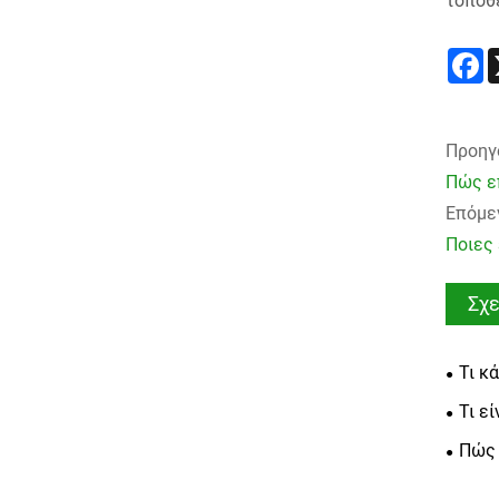
τοποθ
F
Προηγ
Πώς ε
Επόμεν
Ποιες
Σχε
Τι κ
απόλυ
Τι ε
χρησιμ
Πώς 
ενισχ