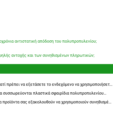
οχρόνια αντιστατική απόδοση του πολυπροπυλενίου;
υψηλής αντοχής και των συνηθισμένων πληρωτικών;
ιατί πρέπει να εξετάσετε το ενδεχόμενο να χρησιμοποιήσετε
ιβραδυντικό φλόγας τερεφθαλικό πολυβουτυλένιο για τις
α συσσωρεύονται πλαστικά σφαιρίδια πολυπροπυλενίου
ομηχανικές σας εφαρμογές
τά από παρατεταμένη αποθήκευση;
α προϊόντα σας εξακολουθούν να χρησιμοποιούν συνηθισμένα
ικά πολυπροπυλενίου;