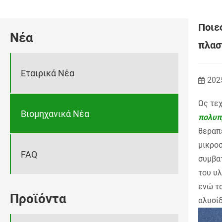
Ποιε
Νέα
πλασ
Εταιρικά Νέα
202
Ως τεχ
Βιομηχανικά Νέα
πολυπ
θεραπ
μικροσ
FAQ
συμβα
του υλ
ενώ τ
Προϊόντα
αλυσί