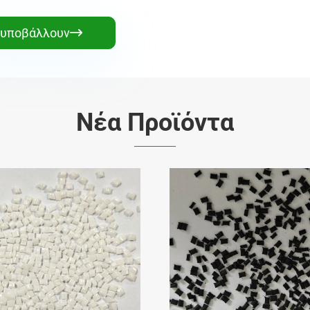
υποβάλλουν

Νέα Προϊόντα