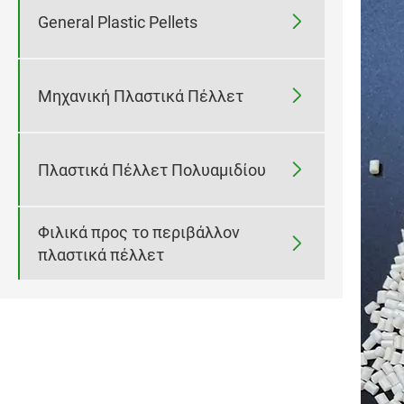

General Plastic Pellets

Μηχανική Πλαστικά Πέλλετ

Πλαστικά Πέλλετ Πολυαμιδίου
Φιλικά προς το περιβάλλον

πλαστικά πέλλετ