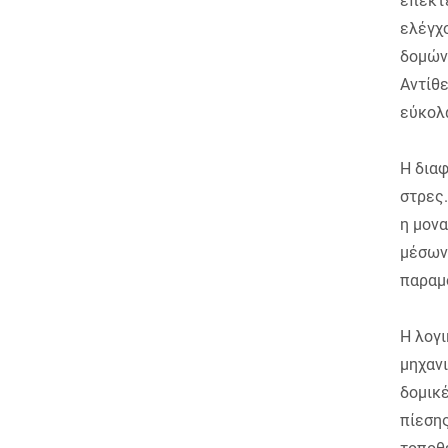
επεκτ
ελέγχ
δομών,
Αντίθε
εύκολ
Η δια
στρες.
η μον
μέσων
παραμ
Η λογι
μηχανι
δομικέ
πίεσης