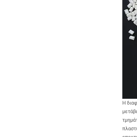
Η διαφ
μετάβ
τμημάτ
πλαστ