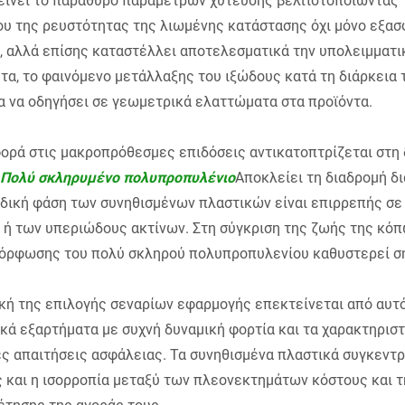
είνει το παράθυρο παραμέτρων χύτευσης βελτιστοποιώντας τ
ου της ρευστότητας της λιωμένης κατάστασης όχι μόνο εξα
 αλλά επίσης καταστέλλει αποτελεσματικά την υπολειμματικ
τα, το φαινόμενο μετάλλαξης του ιξώδους κατά τη διάρκει
α να οδηγήσει σε γεωμετρικά ελαττώματα στα προϊόντα.
φορά στις μακροπρόθεσμες επιδόσεις αντικατοπτρίζεται στη
Πολύ σκληρυμένο πολυπροπυλένιο
Αποκλείει τη διαδρομή δ
αδική φάση των συνηθισμένων πλαστικών είναι επιρρεπής σε
 ή των υπεριώδους ακτίνων. Στη σύγκριση της ζωής της κόπ
όρφωσης του πολύ σκληρού πολυπροπυλενίου καθυστερεί ση
κή της επιλογής σεναρίων εφαρμογής επεκτείνεται από αυτό
κά εξαρτήματα με συχνή δυναμική φορτία και τα χαρακτηρισ
ς απαιτήσεις ασφάλειας. Τα συνηθισμένα πλαστικά συγκεντρ
 και η ισορροπία μεταξύ των πλεονεκτημάτων κόστους και τ